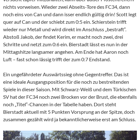
nichts vorweisen. Wieder zwei Abseits-Tore des FC34, dann
noch eins von Can und dann isser endlich gültig drin! Scott legt
quer auf Can und der schiebt zum 0:5 ein. Schierstein trifft
wieder nur Metall und wird direkt im Anschluss „bestraft“.
Abstoß Jakob, der findet Kerim, er macht noch zwei, drei
Schritte und netzt zum 0:6 ein. Bierstadt lässt es nun in der
Mittagshitze langsamer angehen. Am Ende hat Aaron noch
Luft – fast schon lässig trifft der zum 0:7 Endstand.
Ein ungefährdeter Auswärtssieg ohne Gegentreffer. Das ist
eine ideale Ausgangsposition für die noch zu bestreitenden
Spiele in dieser Saison. Mit Schwarz-Weiß und dem Türkischen
SV hat der FC34 noch zwei Brocken vor der Brust, die ebenfalls
noch „Titel“-Chancen in der Tabelle haben. Dort steht
Bierstadt aktuell mit 5 Punkten Vorsprung an der Spitze, doch
zusammen gezählt wird ja bekanntlicherweise erst am Schluss.