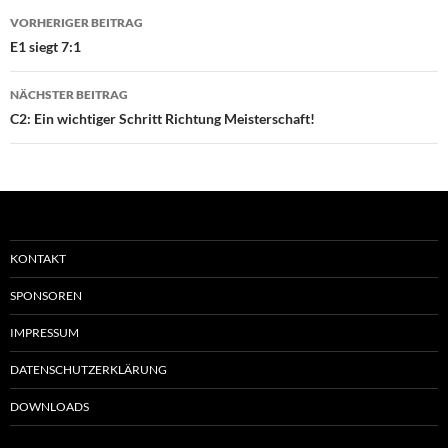
Beitragsnavigation
VORHERIGER BEITRAG
E1 siegt 7:1
NÄCHSTER BEITRAG
C2: Ein wichtiger Schritt Richtung Meisterschaft!
KONTAKT
SPONSOREN
IMPRESSUM
DATENSCHUTZERKLÄRUNG
DOWNLOADS