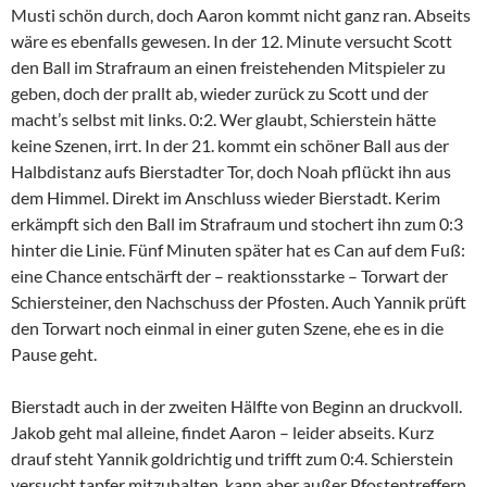
Musti schön durch, doch Aaron kommt nicht ganz ran. Abseits
wäre es ebenfalls gewesen. In der 12. Minute versucht Scott
den Ball im Strafraum an einen freistehenden Mitspieler zu
geben, doch der prallt ab, wieder zurück zu Scott und der
macht’s selbst mit links. 0:2. Wer glaubt, Schierstein hätte
keine Szenen, irrt. In der 21. kommt ein schöner Ball aus der
Halbdistanz aufs Bierstadter Tor, doch Noah pflückt ihn aus
dem Himmel. Direkt im Anschluss wieder Bierstadt. Kerim
erkämpft sich den Ball im Strafraum und stochert ihn zum 0:3
hinter die Linie. Fünf Minuten später hat es Can auf dem Fuß:
eine Chance entschärft der – reaktionsstarke – Torwart der
Schiersteiner, den Nachschuss der Pfosten. Auch Yannik prüft
den Torwart noch einmal in einer guten Szene, ehe es in die
Pause geht.
Bierstadt auch in der zweiten Hälfte von Beginn an druckvoll.
Jakob geht mal alleine, findet Aaron – leider abseits. Kurz
drauf steht Yannik goldrichtig und trifft zum 0:4. Schierstein
versucht tapfer mitzuhalten, kann aber außer Pfostentreffern