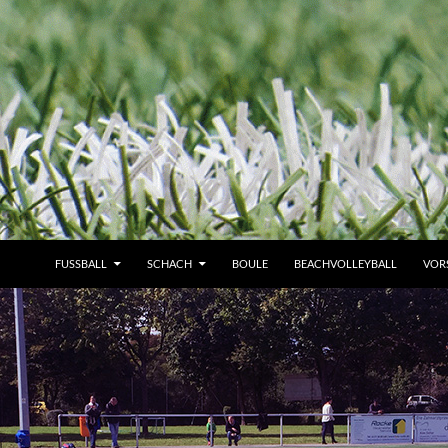
FUSSBALL
SCHACH
BOULE
BEACHVOLLEYBALL
VOR