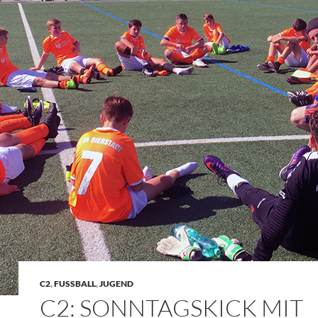
C2
,
FUSSBALL
,
JUGEND
C2: SONNTAGSKICK MIT