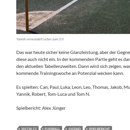
Yannik verwandelt sicher zum 3:0
Das war heute sicher keine Glanzleistung, aber der Gegne
diese auch nicht ein. In der kommenden Partie geht es da
den aktuellen Tabellenzweiten. Dann wird sich zeigen, was
kommende Trainingswoche an Potenzial wecken kann.
Es spielten: Can, Paul, Luka, Leon, Leo, Thomas, Jakob, Mus
Yannik, Robert, Tom-Luca und Tom N.
Spielbericht: Alex Jünger
201718_C2
FUSSBALL
JUGEND
SPIELBERICHT