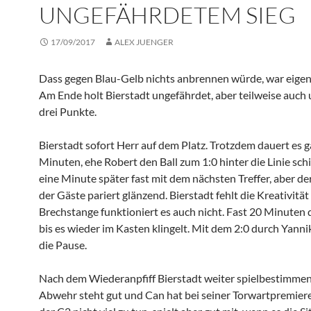
UNGEFÄHRDETEM SIEG
17/09/2017
ALEX JUENGER
Dass gegen Blau-Gelb nichts anbrennen würde, war eigentl
Am Ende holt Bierstadt ungefährdet, aber teilweise auch 
drei Punkte.
Bierstadt sofort Herr auf dem Platz. Trotzdem dauert es g
Minuten, ehe Robert den Ball zum 1:0 hinter die Linie sch
eine Minute später fast mit dem nächsten Treffer, aber de
der Gäste pariert glänzend. Bierstadt fehlt die Kreativität
Brechstange funktioniert es auch nicht. Fast 20 Minuten 
bis es wieder im Kasten klingelt. Mit dem 2:0 durch Yannik
die Pause.
Nach dem Wiederanpfiff Bierstadt weiter spielbestimmen
Abwehr steht gut und Can hat bei seiner Torwartpremier