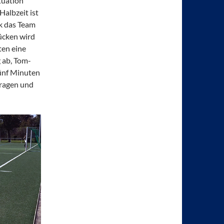
ituation
Halbzeit ist
ik das Team
ücken wird
ten eine
 ab, Tom-
Fünf Minuten
tragen und