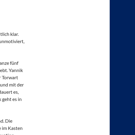
ich klar.
unmotiviert,
anze fünf
iebt. Yannik
r Torwart
 und mit der
dauert es,
 geht es in
d. Die
e im Kasten