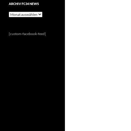
ARCHIV FC34 NEWS
Archiv
FC34
News
[custom-facebook-feed]