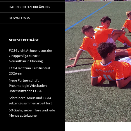
DATENSCHUTZERKLÄRUNG
DOWNLOADS
NEUESTE BEITRÄGE
FC34 zieht A-Jugend aus der
Gruppenliga zurück –
Neuaufbau in Planung
FC34 lädt zum Familienfest
2026 ein
Neue Partnerschaft:
Pneumologie Wiesbaden
unterstützt den FC34
Schreinerei Maus und FC34
setzen Zusammenarbeit fort
50 Gäste, sieben Tore und jede
Menge gute Laune