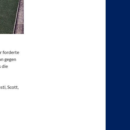
r forderte
nn gegen
 die
ti, Scott,