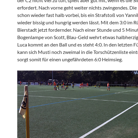
der C2 nicht viel zu tun, spielt aber gut mit, wenn es die S
erfordert. Nach vorne geht weiter nichts zwingendes. Die 
schon wieder fast halb vorbei, bis ein Strafstoß von Yann
wieder bissig und hungrig werden lässt. Mit dem 3:0 im R
Bierstadt jetzt fordernder. Nach einer Stunde und 5 Minu
Bogenlampe von Scott, Blau-Geld wehrt etwas halbherzig
Luca kommt an den Ball und es steht 4:0. In den letzten 
kann sich Musti noch zweimal in die Torschützenliste ein
sorgt somit für einen ungefährdeten 6:0 Heimsieg.