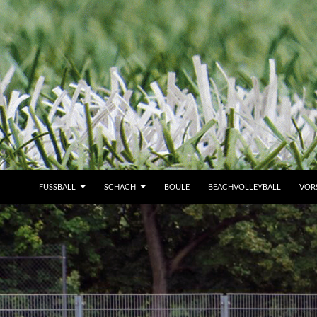
FUSSBALL
SCHACH
BOULE
BEACHVOLLEYBALL
VOR