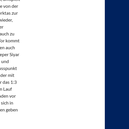
ke von der
erktas zur
wieder,
er
 auch zu
 Tor kommt
sen auch
eper Siyar
l und
lusspunkt
 der mit
r das 1:3
n Lauf
nden vor
sich in
gen geben