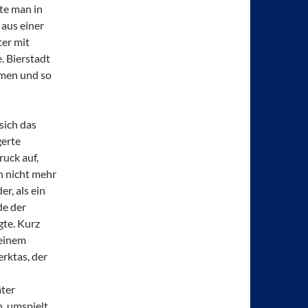
ste man in
aus einer
ter mit
. Bierstadt
hmen und so
sich das
gerte
ruck auf,
n nicht mehr
er, als ein
de der
gte. Kurz
 einem
erktas, der
äter
, umspielt