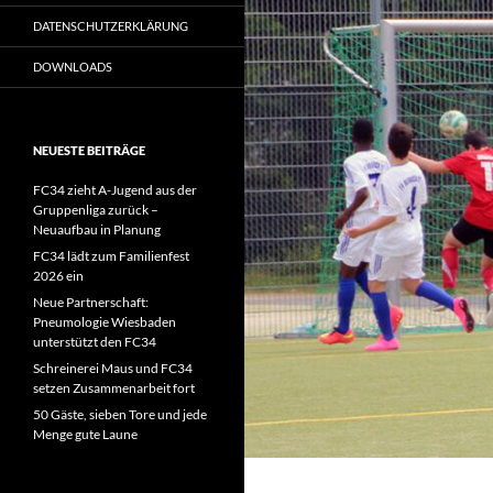
DATENSCHUTZERKLÄRUNG
DOWNLOADS
NEUESTE BEITRÄGE
FC34 zieht A-Jugend aus der
Gruppenliga zurück –
Neuaufbau in Planung
FC34 lädt zum Familienfest
2026 ein
Neue Partnerschaft:
Pneumologie Wiesbaden
unterstützt den FC34
Schreinerei Maus und FC34
setzen Zusammenarbeit fort
50 Gäste, sieben Tore und jede
Menge gute Laune