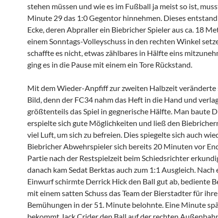
stehen müssen und wie es im Fußball ja meist so ist, mus
Minute 29 das 1:0 Gegentor hinnehmen. Dieses entstand 
Ecke, deren Abpraller ein Biebricher Spieler aus ca. 18 Me
einem Sonntags-Volleyschuss in den rechten Winkel setze
schaffte es nicht, etwas zählbares in Hälfte eins mitzune
ging es in die Pause mit einem ein Tore Rückstand.
Mit dem Wieder-Anpfiff zur zweiten Halbzeit veränderte 
Bild, denn der FC34 nahm das Heft in die Hand und verla
größtenteils das Spiel in gegnerische Hälfte. Man baute D
erspielte sich gute Möglichkeiten und ließ den Biebricher
viel Luft, um sich zu befreien. Dies spiegelte sich auch wied
Biebricher Abwehrspieler sich bereits 20 Minuten vor En
Partie nach der Restspielzeit beim Schiedsrichter erkundi
danach kam Sedat Berktas auch zum 1:1 Ausgleich. Nach
Einwurf schirmte Derrick Hick den Ball gut ab, bediente B
mit einem satten Schuss das Team der Bierstadter für ihre
Bemühungen in der 51. Minute belohnte. Eine Minute sp
bekommt Jack Crider den Ball auf der rechten Außenbahn