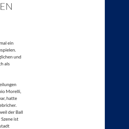
GEN
 mal ein
spielen.
glichen und
h als
eilungen
io Morelli,
ar, hatte
ebricher.
eil der Ball
 Szene ist
rstadt