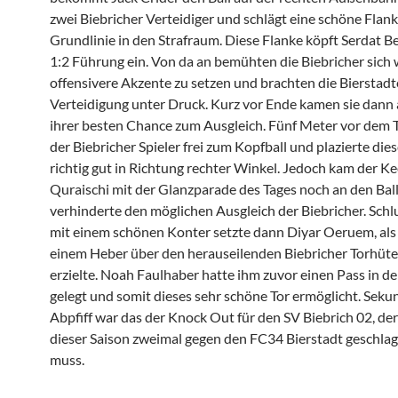
zwei Biebricher Verteidiger und schlägt eine schöne Flan
Grundlinie in den Strafraum. Diese Flanke köpft Serdat B
1:2 Führung ein. Von da an bemühten die Biebricher sich 
offensivere Akzente zu setzen und brachten die Bierstadt
Verteidigung unter Druck. Kurz vor Ende kamen sie dann
ihrer besten Chance zum Ausgleich. Fünf Meter vor dem
der Biebricher Spieler frei zum Kopfball und plazierte die
richtig gut in Richtung rechter Winkel. Jedoch kam der Ke
Quraischi mit der Glanzparade des Tages noch an den Bal
verhinderte den möglichen Ausgleich der Biebricher. Sch
mit einem schönen Konter setzte dann Diyar Oeruem, als
einem Heber über den herauseilenden Biebricher Torhüte
erzielte. Noah Faulhaber hatte ihm zuvor einen Pass in de
gelegt und somit dieses sehr schöne Tor ermöglicht. Seku
Abpfiff war das der Knock Out für den SV Biebrich 02, der 
dieser Saison zweimal gegen den FC34 Bierstadt geschla
muss.