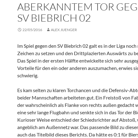
ABERKANNTEM TOR GE
SV BIEBRICH 02
22/05/2016
ALEX JUENGER
Im Spiel gegen den SV Biebrich 02 galt es in der Liga noch
Zeichen zu setzen und den Drittplazierten Auswärts zu be
Das Spiel in der ersten Hälfte entwickelte sich sehr ausge
Vorteile für den ein oder anderen auszumachen, erwies sic
schwierig.
Es kam selten zu klaren Torchancen und die Defensiv-Abt
beider Mannschaften arbeiteten gut. Ein Freistoß von Fab
der wahrscheinlich als Flanke von rechts außen gedacht w
eine sehr lange Flugbahn und senkte sich in das Tor der Bi
Kurioser Weise entschied der Schiedsrichter auf Abstoß, w
angeblich am Außennetz war. Das passende Bild zu dieser
auch das Titelbild dieses Berichts. Da hätte es 0:1 für Bie