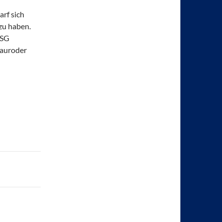
arf sich
 zu haben.
JSG
Nauroder