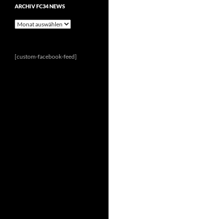
ARCHIV FC34 NEWS
Archiv
FC34
News
[custom-facebook-feed]