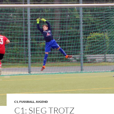
C1
,
FUSSBALL
,
JUGEND
C1: SIEG TROTZ