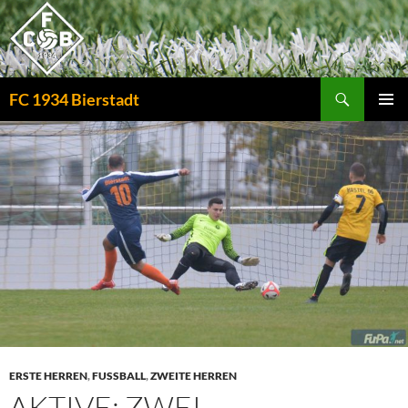
Zum
Inhalt
springen
Suchen
FC 1934 Bierstadt
PRIMÄR
MENÜ
ERSTE HERREN
,
FUSSBALL
,
ZWEITE HERREN
AKTIVE: ZWEI