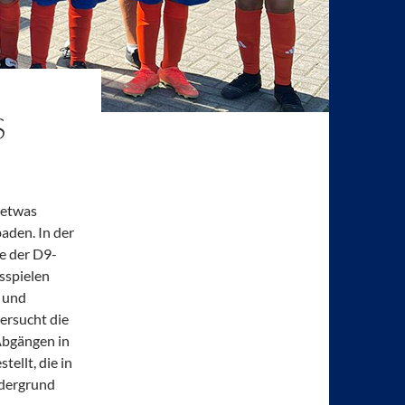
 etwas
aden. In der
ße der D9-
sspielen
- und
versucht die
Abgängen in
ellt, die in
rdergrund