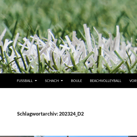
FUSSBALL
SCHACH
BOULE
BEACHVOLLEYBALL
VOR
Schlagwortarchiv: 202324_D2