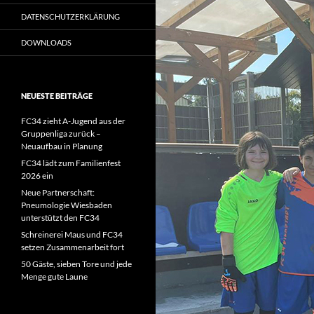
DATENSCHUTZERKLÄRUNG
DOWNLOADS
NEUESTE BEITRÄGE
FC34 zieht A-Jugend aus der
Gruppenliga zurück –
Neuaufbau in Planung
FC34 lädt zum Familienfest
2026 ein
Neue Partnerschaft:
Pneumologie Wiesbaden
unterstützt den FC34
Schreinerei Maus und FC34
setzen Zusammenarbeit fort
50 Gäste, sieben Tore und jede
Menge gute Laune