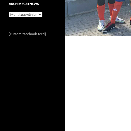
ARCHIV FC34 NEWS
Archiv
FC34
News
[custom-facebook-feed]