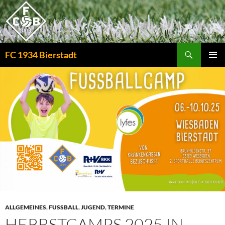
Zum
Inhalt
springen
Suchen
FC 1934 Bierstadt
PRIMÄR
MENÜ
ALLGEMEINES
,
FUSSBALL
,
JUGEND
,
TERMINE
HERBSTCAMPS 2025 IN