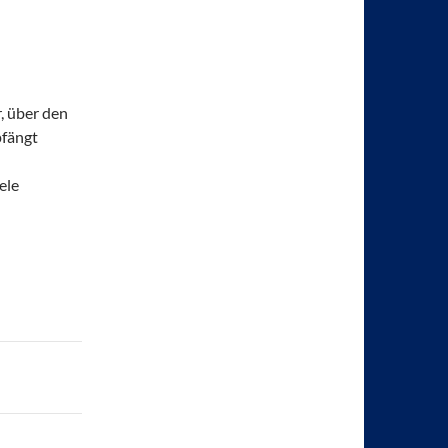
, über den
pfängt
ele