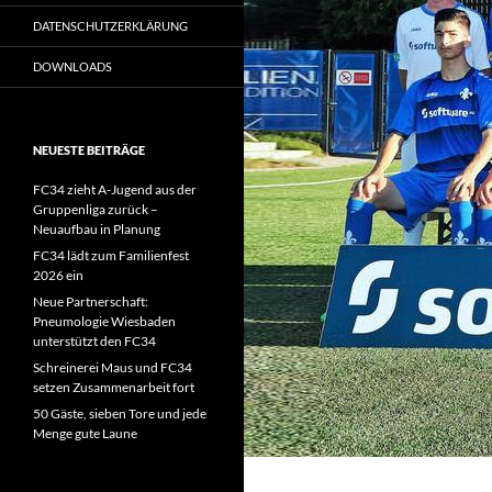
DATENSCHUTZERKLÄRUNG
DOWNLOADS
NEUESTE BEITRÄGE
FC34 zieht A-Jugend aus der
Gruppenliga zurück –
Neuaufbau in Planung
FC34 lädt zum Familienfest
2026 ein
Neue Partnerschaft:
Pneumologie Wiesbaden
unterstützt den FC34
Schreinerei Maus und FC34
setzen Zusammenarbeit fort
50 Gäste, sieben Tore und jede
Menge gute Laune