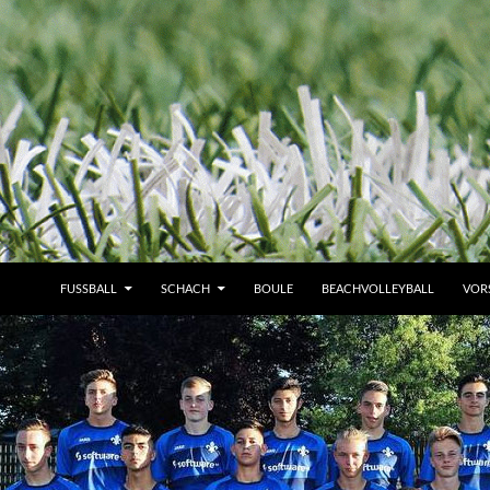
FUSSBALL
SCHACH
BOULE
BEACHVOLLEYBALL
VOR