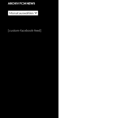
ARCHIV FC34 NEWS
Archiv
FC34
News
[custom-facebook-feed]