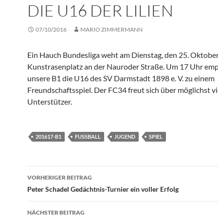
DIE U16 DER LILIEN
07/10/2016
MARIO ZIMMERMANN
Ein Hauch Bundesliga weht am Dienstag, den 25. Oktober
Kunstrasenplatz an der Nauroder Straße. Um 17 Uhr em
unsere B1 die U16 des SV Darmstadt 1898 e. V. zu einem
Freundschaftsspiel. Der FC34 freut sich über möglichst vi
Unterstützer.
201617-B1
FUSSBALL
JUGEND
SPIEL
Beitragsnavigation
VORHERIGER BEITRAG
Peter Schadel Gedächtnis-Turnier ein voller Erfolg
NÄCHSTER BEITRAG