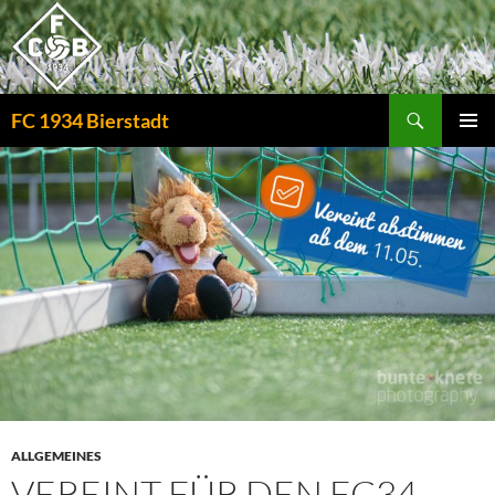
Zum
Inhalt
springen
Suchen
FC 1934 Bierstadt
PRIMÄR
MENÜ
ALLGEMEINES
VEREINT FÜR DEN FC34