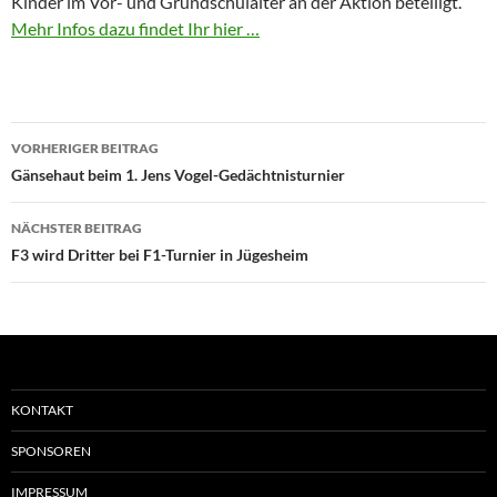
Kinder im Vor- und Grundschulalter an der Aktion beteiligt.
Mehr Infos dazu findet Ihr hier …
Beitragsnavigation
VORHERIGER BEITRAG
Gänsehaut beim 1. Jens Vogel-Gedächtnisturnier
NÄCHSTER BEITRAG
F3 wird Dritter bei F1-Turnier in Jügesheim
KONTAKT
SPONSOREN
IMPRESSUM