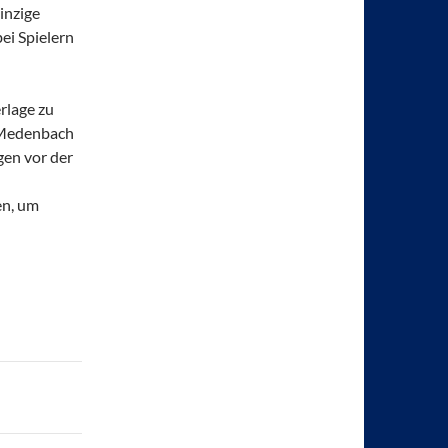
inzige
ei Spielern
erlage zu
 Medenbach
gen vor der
en, um