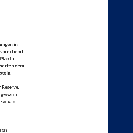
ungen in
ersprechend
Plan in
cherten dem
stein.
r Reserve.
n, gewann
 keinem
eren