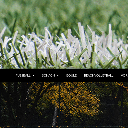
FUSSBALL
SCHACH
BOULE
BEACHVOLLEYBALL
VOR