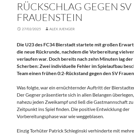
RÜCKSCHLAG GEGEN SV
FRAUENSTEIN
27/02/2025
ALEX JUENGER
Die U23 des FC34 Bierstadt startete mit großen Erwart
die neue Rückrunde, nachdem die Vorbereitung vielv
verlaufen war. Doch bereits nach zehn Minuten lag der 
Scherben: Zwei individuelle Fehler im Spielaufbau bes
Team einen frühen 0:2-Rückstand gegen den SV Frauen
Was folgte, war ein ernüchternder Auftritt der Bierstadte
Der Gegner präsentierte sich in allen Belangen überlege
nahezu jeden Zweikampf und ließ die Gastmannschaft zu
Zeitpunkt ins Spiel finden. Die positive Entwicklung der
Vorbereitungsphase war wie weggeblasen.
Einzig Torhüter Patrick Schleginski verhinderte mit mehr