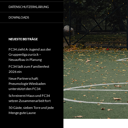
DATENSCHUTZERKLÄRUNG
DOWNLOADS
NEUESTE BEITRÄGE
FC34 zieht A-Jugend aus der
Gruppenliga zurück –
Neuaufbau in Planung
FC34 lädt zum Familienfest
2026 ein
Neue Partnerschaft:
Pneumologie Wiesbaden
unterstützt den FC34
Schreinerei Maus und FC34
setzen Zusammenarbeit fort
50 Gäste, sieben Tore und jede
Menge gute Laune