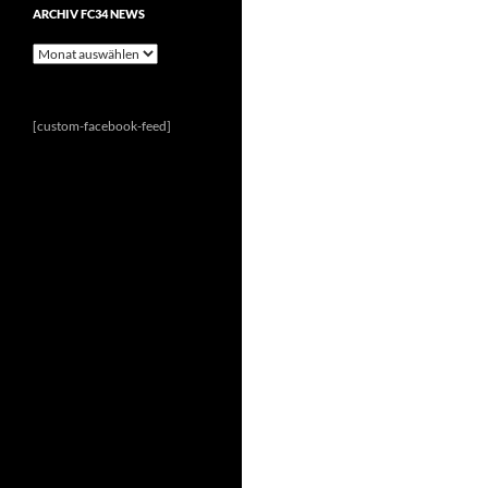
ARCHIV FC34 NEWS
Archiv
FC34
News
[custom-facebook-feed]