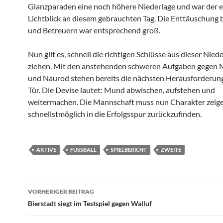
Glanzparaden eine noch höhere Niederlage und war der e
Lichtblick an diesem gebrauchten Tag. Die Enttäuschung b
und Betreuern war entsprechend groß.
Nun gilt es, schnell die richtigen Schlüsse aus dieser Nied
ziehen. Mit den anstehenden schweren Aufgaben gegen
und Naurod stehen bereits die nächsten Herausforderun
Tür. Die Devise lautet: Mund abwischen, aufstehen und
weitermachen. Die Mannschaft muss nun Charakter zeig
schnellstmöglich in die Erfolgsspur zurückzufinden.
AKTIVE
FUSSBALL
SPIELBERICHT
ZWEITE
Beitragsnavigation
VORHERIGER BEITRAG
Bierstadt siegt im Testspiel gegen Walluf