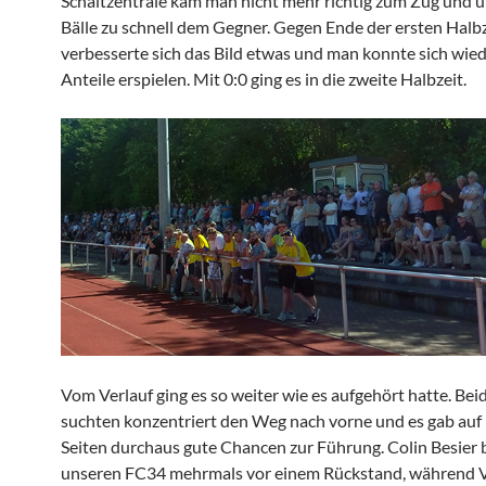
Schaltzentrale kam man nicht mehr richtig zum Zug und ü
Bälle zu schnell dem Gegner. Gegen Ende der ersten Halbz
verbesserte sich das Bild etwas und man konnte sich wie
Anteile erspielen. Mit 0:0 ging es in die zweite Halbzeit.
Vom Verlauf ging es so weiter wie es aufgehört hatte. Be
suchten konzentriert den Weg nach vorne und es gab auf
Seiten durchaus gute Chancen zur Führung. Colin Besier
unseren FC34 mehrmals vor einem Rückstand, während 