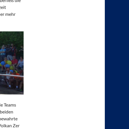
berließ die
eit
der mehr
ide Teams
 beiden
 bewahrte
Volkan Zer