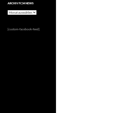
ARCHIV FC34 NEWS
Archiv
FC34
News
[custom-facebook-feed]