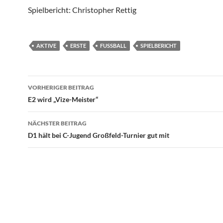
Spielbericht: Christopher Rettig
AKTIVE
ERSTE
FUSSBALL
SPIELBERICHT
Beitragsnavigation
VORHERIGER BEITRAG
E2 wird „Vize-Meister“
NÄCHSTER BEITRAG
D1 hält bei C-Jugend Großfeld-Turnier gut mit