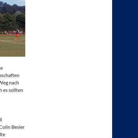
ie
nschaften
 Weg nach
 es sollten
l
Colin Besier
lte