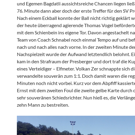
und Egemen Bagdatli aussichtsreiche Chancen liegen ließe
76. Minute dann aber doch der erste Treffer für den SV Pr
Nach einem Eckball konnte der Ball nicht richtig geklärt
der heute überragend agierende Thomas Vogel beförderte
mit dem Schienbein ins eigene Tor. Davon angestachelt n
Team von Coach Schnabel noch einmal Tempo auf und be
nach und nach alles nach vorne. In der zweiten Minute de
Nachspielzeit wurde der Aufwand letztendlich belohnt. E
kam in den Strafraum der Presberger und dort traf die K
eines Verteidiger – Elfmeter. Volkan Zer schnappte sich d
verwandelte souverän zum 1:1. Doch damit waren die reg
Minuten noch nicht vorbei. Kurz vor dem Abpfiff kassier
Ernst mit dem zweiten Foul die zweite gelbe Karte durch 
sehr souveränen Schiedsrichter. Nun hieß es, die Verläng
zehn Mann zu bestreiten.