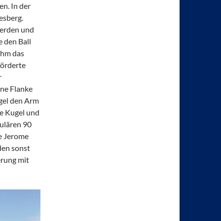
n. In der
esberg.
 werden und
 den Ball
ahm das
förderte
r
ine Flanke
ugel den Arm
ie Kugel und
ulären 90
te Jerome
den sonst
erung mit