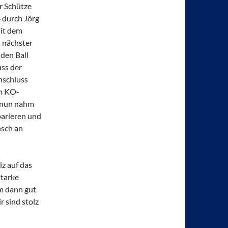
r Schütze
 durch Jörg
Mit dem
s nächster
den Ball
uss der
nschluss
im KO-
d nun nahm
parieren und
nsch an
z auf das
starke
um dann gut
r sind stolz