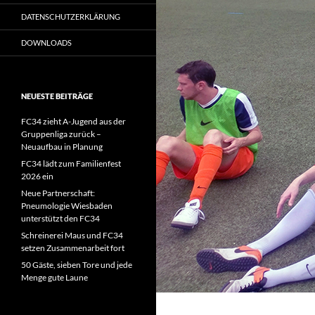
DATENSCHUTZERKLÄRUNG
DOWNLOADS
NEUESTE BEITRÄGE
FC34 zieht A-Jugend aus der
Gruppenliga zurück –
Neuaufbau in Planung
FC34 lädt zum Familienfest
2026 ein
Neue Partnerschaft:
Pneumologie Wiesbaden
unterstützt den FC34
Schreinerei Maus und FC34
setzen Zusammenarbeit fort
50 Gäste, sieben Tore und jede
Menge gute Laune