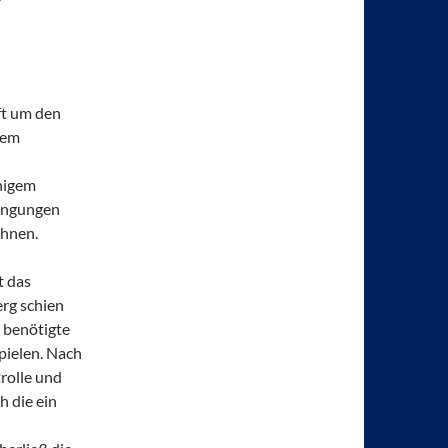
ft um den
dem
nnigem
ingungen
ohnen.
t das
rg schien
 benötigte
spielen. Nach
rolle und
 die ein