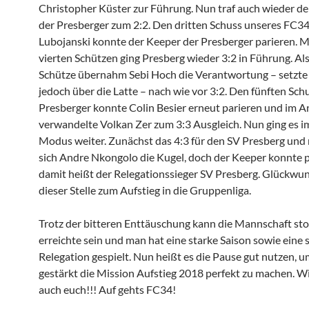
Christopher Küster zur Führung. Nun traf auch wieder de
der Presberger zum 2:2. Den dritten Schuss unseres FC34
Lubojanski konnte der Keeper der Presberger parieren. 
vierten Schützen ging Presberg wieder 3:2 in Führung. Al
Schütze übernahm Sebi Hoch die Verantwortung – setzte 
jedoch über die Latte – nach wie vor 3:2. Den fünften Sch
Presberger konnte Colin Besier erneut parieren und im A
verwandelte Volkan Zer zum 3:3 Ausgleich. Nun ging es 
Modus weiter. Zunächst das 4:3 für den SV Presberg un
sich Andre Nkongolo die Kugel, doch der Keeper konnte 
damit heißt der Relegationssieger SV Presberg. Glückwu
dieser Stelle zum Aufstieg in die Gruppenliga.
Trotz der bitteren Enttäuschung kann die Mannschaft stol
erreichte sein und man hat eine starke Saison sowie eine 
Relegation gespielt. Nun heißt es die Pause gut nutzen, 
gestärkt die Mission Aufstieg 2018 perfekt zu machen. Wi
auch euch!!! Auf gehts FC34!