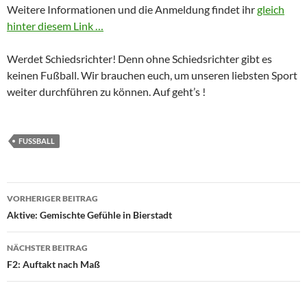
Weitere Informationen und die Anmeldung findet ihr
gleich
hinter diesem Link …
Werdet Schiedsrichter! Denn ohne Schiedsrichter gibt es
keinen Fußball. Wir brauchen euch, um unseren liebsten Sport
weiter durchführen zu können. Auf geht’s !
FUSSBALL
Beitragsnavigation
VORHERIGER BEITRAG
Aktive: Gemischte Gefühle in Bierstadt
NÄCHSTER BEITRAG
F2: Auftakt nach Maß