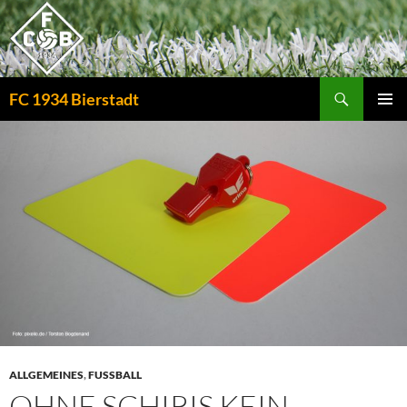
Zum
Inhalt
springen
Suchen
FC 1934 Bierstadt
PRIMÄR
MENÜ
ALLGEMEINES
,
FUSSBALL
OHNE SCHIRIS KEIN