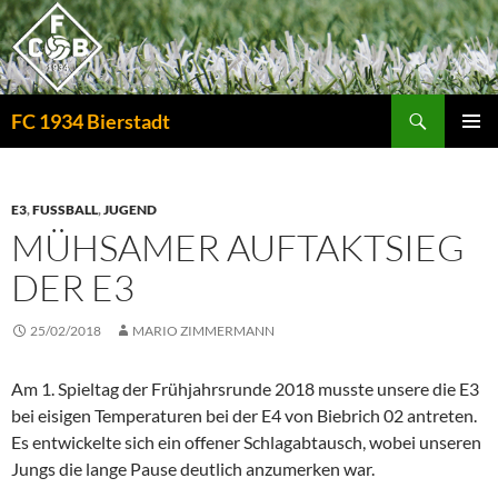
Zum
Inhalt
springen
Suchen
FC 1934 Bierstadt
PRIMÄR
MENÜ
E3
,
FUSSBALL
,
JUGEND
MÜHSAMER AUFTAKTSIEG
DER E3
25/02/2018
MARIO ZIMMERMANN
Am 1. Spieltag der Frühjahrsrunde 2018 musste unsere die E3
bei eisigen Temperaturen bei der E4 von Biebrich 02 antreten.
Es entwickelte sich ein offener Schlagabtausch, wobei unseren
Jungs die lange Pause deutlich anzumerken war.