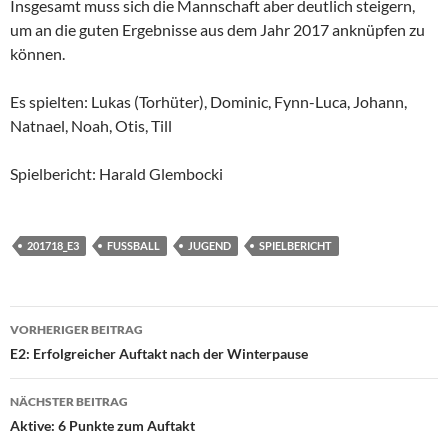
Insgesamt muss sich die Mannschaft aber deutlich steigern,
um an die guten Ergebnisse aus dem Jahr 2017 anknüpfen zu
können.
Es spielten: Lukas (Torhüter), Dominic, Fynn-Luca, Johann,
Natnael, Noah, Otis, Till
Spielbericht: Harald Glembocki
201718_E3
FUSSBALL
JUGEND
SPIELBERICHT
Beitragsnavigation
VORHERIGER BEITRAG
E2: Erfolgreicher Auftakt nach der Winterpause
NÄCHSTER BEITRAG
Aktive: 6 Punkte zum Auftakt