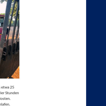
s etwa 25
vier Stunden
dosten.
hlafen.