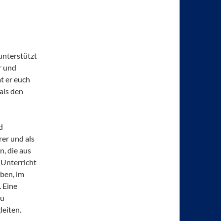
unterstützt
r und
t er euch
als den
d
rer und als
n, die aus
 Unterricht
eben, im
. Eine
zu
leiten.