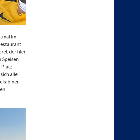
stmal im
Restaurant
ei, der hier
n Speisen
 Platz
ich alle
dekabinen
nen