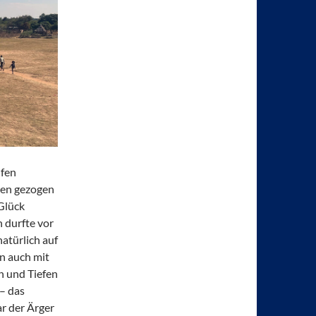
ufen
den gezogen
Glück
 durfte vor
atürlich auf
nn auch mit
n und Tiefen
 – das
ar der Ärger