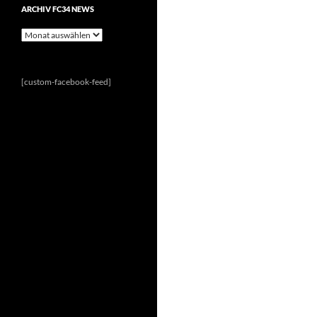
ARCHIV FC34 NEWS
Archiv
FC34
News
[custom-facebook-feed]