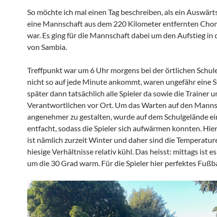
So möchte ich mal einen Tag beschreiben, als ein Auswärt
eine Mannschaft aus dem 220 Kilometer entfernten Cho
war. Es ging für die Mannschaft dabei um den Aufstieg in d
von Sambia.
Treffpunkt war um 6 Uhr morgens bei der örtlichen Schule
nicht so auf jede Minute ankommt, waren ungefähr eine 
später dann tatsächlich alle Spieler da sowie die Trainer u
Verantwortlichen vor Ort. Um das Warten auf den Mann
angenehmer zu gestalten, wurde auf dem Schulgelände ei
entfacht, sodass die Spieler sich aufwärmen konnten. Hie
ist nämlich zurzeit Winter und daher sind die Temperatur
hiesige Verhältnisse relativ kühl. Das heisst: mittags ist
um die 30 Grad warm. Für die Spieler hier perfektes Fußba