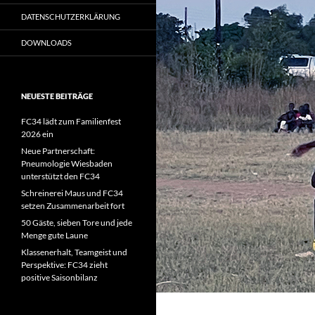
DATENSCHUTZERKLÄRUNG
DOWNLOADS
NEUESTE BEITRÄGE
FC34 lädt zum Familienfest
2026 ein
Neue Partnerschaft:
Pneumologie Wiesbaden
unterstützt den FC34
Schreinerei Maus und FC34
setzen Zusammenarbeit fort
50 Gäste, sieben Tore und jede
Menge gute Laune
Klassenerhalt, Teamgeist und
Perspektive: FC34 zieht
positive Saisonbilanz