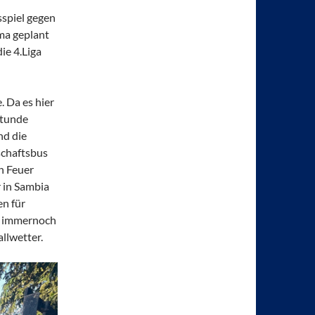
sspiel gegen
ma geplant
ie 4.Liga
. Da es hier
Stunde
nd die
schaftsbus
n Feuer
r in Sambia
en für
 es immernoch
llwetter.