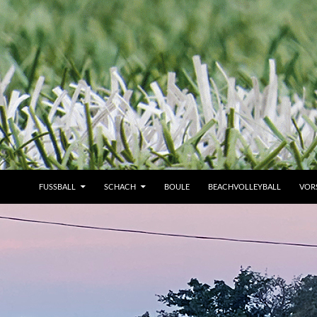
FUSSBALL
SCHACH
BOULE
BEACHVOLLEYBALL
VOR