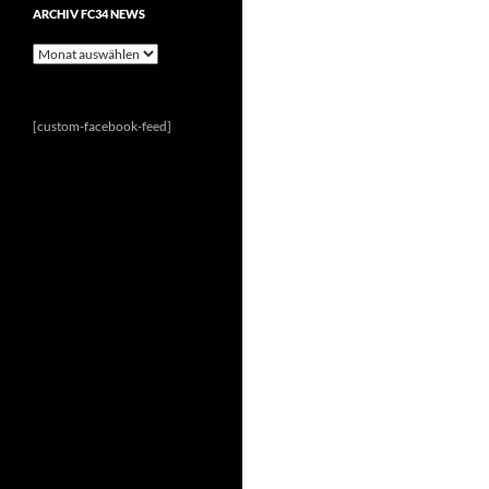
ARCHIV FC34 NEWS
Archiv
FC34
News
[custom-facebook-feed]