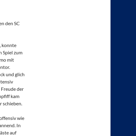
gen den SC
, konnte
n Spiel zum
omo mit
ntor.
ck und glich
ntensiv
r Freude der
pfiff kam
r schieben.
offensiv wie
pannend. In
äste auf