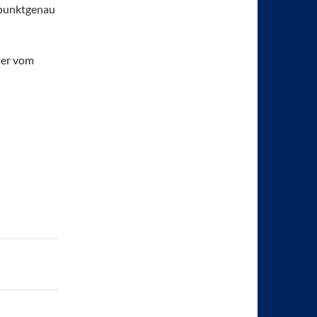
e punktgenau
der vom