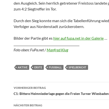
den Ausgleich. Sein herrlich getretener Freistoss landet
zum 4:2 Siegtreffer im Tor.
Durch den Sieg konnte man sich die Tabellenführung wie
Verfolger aus Nordenstadt zurückerobern.
Bilder der Partie gibt es
hier auf fupa.net in der Galerie
…
_____________________________________________
Foto oben: FuPa.net /
Manfred Klug
AKTIVE
ERSTE
FUSSBALL
SPIELBERICHT
Beitragsnavigation
VORHERIGER BEITRAG
C1: Bittere Heimniederlage gegen die Freien Turner Wiesbaden
NÄCHSTER BEITRAG