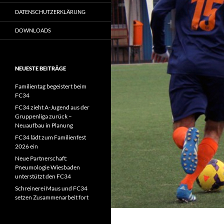
DATENSCHUTZERKLÄRUNG
DOWNLOADS
NEUESTE BEITRÄGE
Familientag begeistert beim
FC34
FC34 zieht A-Jugend aus der
Gruppenliga zurück –
Neuaufbau in Planung
FC34 lädt zum Familienfest
2026 ein
Neue Partnerschaft:
Pneumologie Wiesbaden
unterstützt den FC34
Schreinerei Maus und FC34
setzen Zusammenarbeit fort