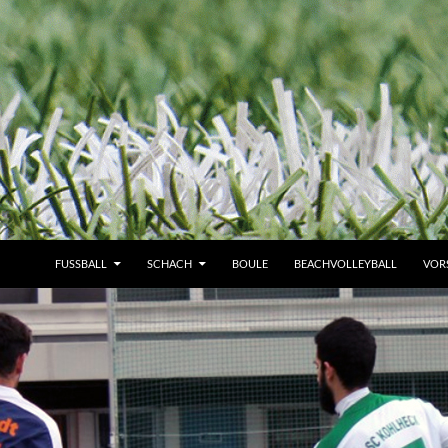
FUSSBALL
SCHACH
BOULE
BEACHVOLLEYBALL
VOR