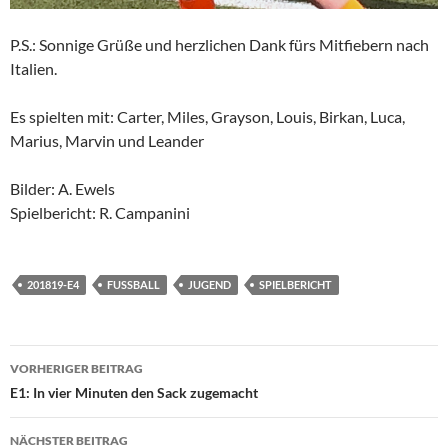
P.S.: Sonnige Grüße und herzlichen Dank fürs Mitfiebern nach
Italien.
Es spielten mit: Carter, Miles, Grayson, Louis, Birkan, Luca,
Marius, Marvin und Leander
Bilder: A. Ewels
Spielbericht: R. Campanini
201819-E4
FUSSBALL
JUGEND
SPIELBERICHT
Beitragsnavigation
VORHERIGER BEITRAG
E1: In vier Minuten den Sack zugemacht
NÄCHSTER BEITRAG