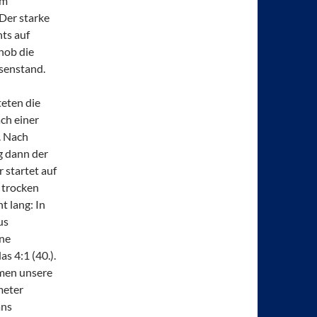
Im
Der starke
ts auf
chob die
senstand.
eten die
ch einer
. Nach
g dann der
 startet auf
r trocken
t lang: In
us
rne
as 4:1 (40.).
amen unsere
meter
ans