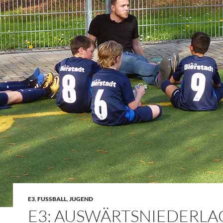
E3
,
FUSSBALL
,
JUGEND
E3: AUSWÄRTSNIEDERLA