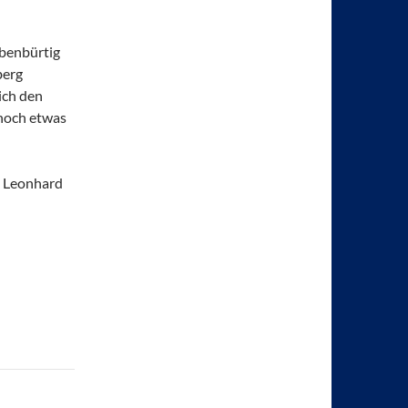
ebenbürtig
berg
lich den
 noch etwas
n, Leonhard