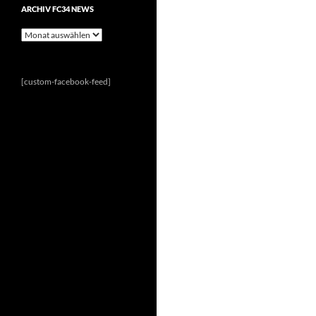
ARCHIV FC34 NEWS
Archiv
FC34
News
[custom-facebook-feed]