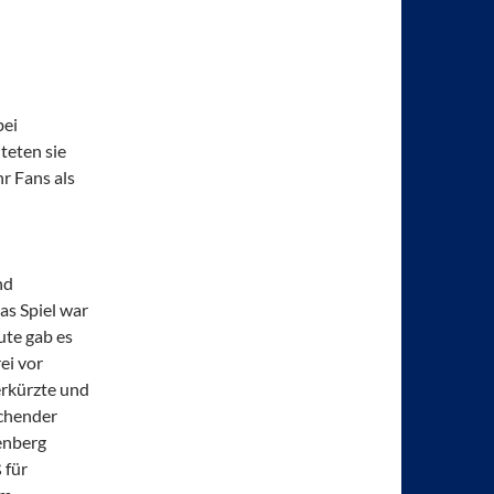
bei
teten sie
r Fans als
nd
as Spiel war
ute gab es
ei vor
erkürzte und
schender
denberg
 für