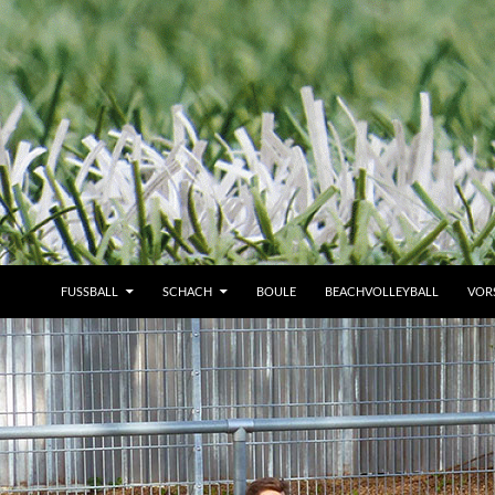
FUSSBALL
SCHACH
BOULE
BEACHVOLLEYBALL
VOR