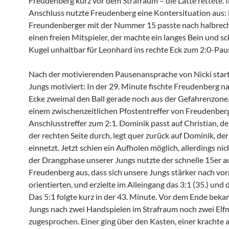
Freudenberg kurz vor dem Strafraum – die Latte rettete. 
Anschluss nutzte Freudenberg eine Kontersituation aus: 
Freundenberger mit der Nummer 15 passte nach halbrech
einen freien Mitspieler, der machte ein langes Bein und s
Kugel unhaltbar für Leonhard ins rechte Eck zum 2:0-Pau
Nach der motivierenden Pausenansprache von Nicki start
Jungs motiviert: In der 29. Minute fischte Freudenberg na
Ecke zweimal den Ball gerade noch aus der Gefahrenzone
einem zwischenzeitlichen Pfostentreffer von Freudenber
Anschlusstreffer zum 2:1. Dominik passt auf Christian, der
der rechten Seite durch, legt quer zurück auf Dominik, de
einnetzt. Jetzt schien ein Aufholen möglich, allerdings nich
der Drangphase unserer Jungs nutzte der schnelle 15er a
Freudenberg aus, dass sich unsere Jungs stärker nach vo
orientierten, und erzielte im Alleingang das 3:1 (35.) und d
Das 5:1 folgte kurz in der 43. Minute. Vor dem Ende bek
Jungs nach zwei Handspielen im Strafraum noch zwei Elf
zugesprochen. Einer ging über den Kasten, einer krachte 