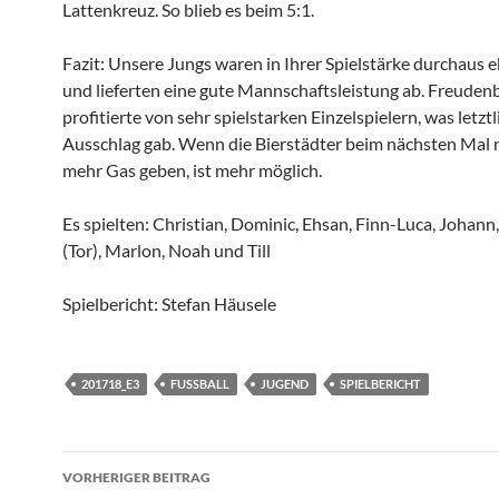
Lattenkreuz. So blieb es beim 5:1.
Fazit: Unsere Jungs waren in Ihrer Spielstärke durchaus 
und lieferten eine gute Mannschaftsleistung ab. Freuden
profitierte von sehr spielstarken Einzelspielern, was letzt
Ausschlag gab. Wenn die Bierstädter beim nächsten Mal
mehr Gas geben, ist mehr möglich.
Es spielten: Christian, Dominic, Ehsan, Finn-Luca, Johan
(Tor), Marlon, Noah und Till
Spielbericht: Stefan Häusele
201718_E3
FUSSBALL
JUGEND
SPIELBERICHT
Beitragsnavigation
VORHERIGER BEITRAG