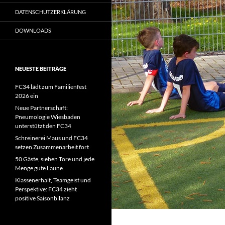
DATENSCHUTZERKLÄRUNG
DOWNLOADS
NEUESTE BEITRÄGE
FC34 lädt zum Familienfest
2026 ein
Neue Partnerschaft:
Pneumologie Wiesbaden
unterstützt den FC34
Schreinerei Maus und FC34
setzen Zusammenarbeit fort
50 Gäste, sieben Tore und jede
Menge gute Laune
Klassenerhalt, Teamgeist und
Perspektive: FC34 zieht
positive Saisonbilanz