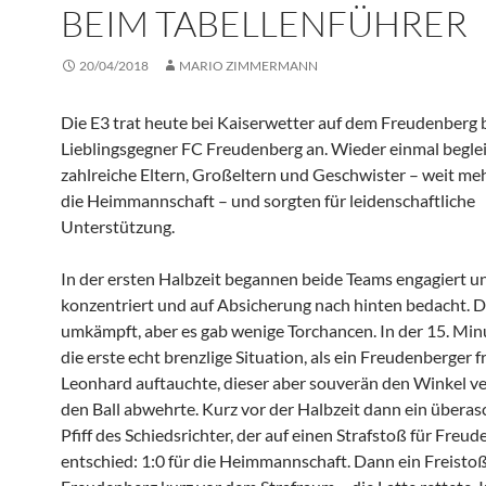
BEIM TABELLENFÜHRER
20/04/2018
MARIO ZIMMERMANN
Die E3 trat heute bei Kaiserwetter auf dem Freudenberg 
Lieblingsgegner FC Freudenberg an. Wieder einmal beglei
zahlreiche Eltern, Großeltern und Geschwister – weit meh
die Heimmannschaft – und sorgten für leidenschaftliche
Unterstützung.
In der ersten Halbzeit begannen beide Teams engagiert u
konzentriert und auf Absicherung nach hinten bedacht. D
umkämpft, aber es gab wenige Torchancen. In der 15. Min
die erste echt brenzlige Situation, als ein Freudenberger fr
Leonhard auftauchte, dieser aber souverän den Winkel v
den Ball abwehrte. Kurz vor der Halbzeit dann ein übera
Pfiff des Schiedsrichter, der auf einen Strafstoß für Freu
entschied: 1:0 für die Heimmannschaft. Dann ein Freistoß