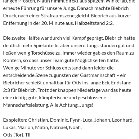
langen Pfosten, Matin nimmt direkt aus spitzem Winkel ab, die
erneute Führung für unsere Jungs. Danach machte Biebrich
Druck, nach einer Strafraumszene gleicht Biebrich aus kurzer
Entfernung in der 20. Minute aus. Halbzeitstand 2:2.
Die zweite Hälfte war durch viel Kampf geprägt, Biebrich hatte
deutlich mehr Spielanteile, aber unsere Jungs standen gut und
ließen wenig Torschüsse zu. Immer wieder gab es den Raum zu
Kontern, so dass unser Team gute Möglichkeiten hatte.
Wenige Minute vor Schluss entstand dann leider die
entscheidende Szene zugunsten der Gastmannschaft – ein
Biebricher schießt unhaltbar für Otis ins lange Eck, Endstand
2:3 für Biebrich. Trotz der knappen Niederlage war das heute
eine richtig gute, kämpferische und geschlossene
Mannschaftsleistung. Alle Achtung, Jungs!
Es spielten: Christian, Dominic, Fynn-Luca, Johann, Leonhard,
Lukas, Marlon, Matin, Natnael, Noah,
Otis (Tor), Till