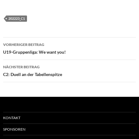
202223_C1
Beitragsnavigation
VORHERIGER BEITRAG
U19-Gruppenliga: We want you!
NÄCHSTER BEITRAG
C2: Duell an der Tabellenspitze
KONTAKT
SPONSOREN