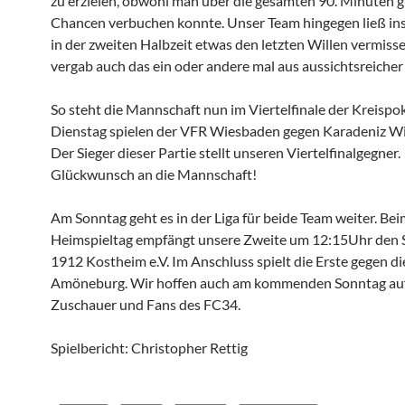
zu erzielen, obwohl man über die gesamten 90. Minuten 
Chancen verbuchen konnte. Unser Team hingegen ließ i
in der zweiten Halbzeit etwas den letzten Willen vermiss
vergab auch das ein oder andere mal aus aussichtsreicher
So steht die Mannschaft nun im Viertelfinale der Kreispo
Dienstag spielen der VFR Wiesbaden gegen Karadeniz W
Der Sieger dieser Partie stellt unseren Viertelfinalgegner.
Glückwunsch an die Mannschaft!
Am Sonntag geht es in der Liga für beide Team weiter. Be
Heimspieltag empfängt unsere Zweite um 12:15Uhr den 
1912 Kostheim e.V. Im Anschluss spielt die Erste gegen d
Amöneburg. Wir hoffen auch am kommenden Sonntag auf
Zuschauer und Fans des FC34.
Spielbericht: Christopher Rettig