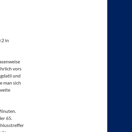
:2 in
hasenweise
hrlich vors
gdatli und
e man sich
zweite
Minuten.
er 65.
hlusstreffer