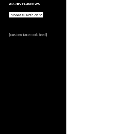
ARCHIV FC34 NEWS
Archiv
FC34
News
[custom-facebook-feed]