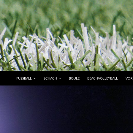
FUSSBALL
SCHACH
BOULE
BEACHVOLLEYBALL
VOR