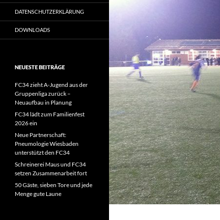
DATENSCHUTZERKLÄRUNG
DOWNLOADS
NEUESTE BEITRÄGE
FC34 zieht A-Jugend aus der
Gruppenliga zurück –
Neuaufbau in Planung
FC34 lädt zum Familienfest
2026 ein
Neue Partnerschaft:
Pneumologie Wiesbaden
unterstützt den FC34
Schreinerei Maus und FC34
setzen Zusammenarbeit fort
50 Gäste, sieben Tore und jede
Menge gute Laune