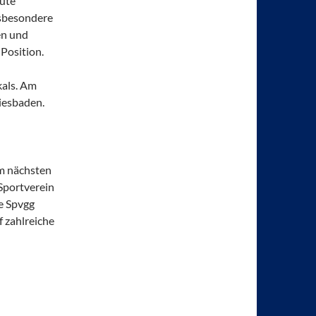
gute
nsbesondere
en und
 Position.
kals. Am
iesbaden.
im nächsten
Sportverein
ie Spvgg
 zahlreiche