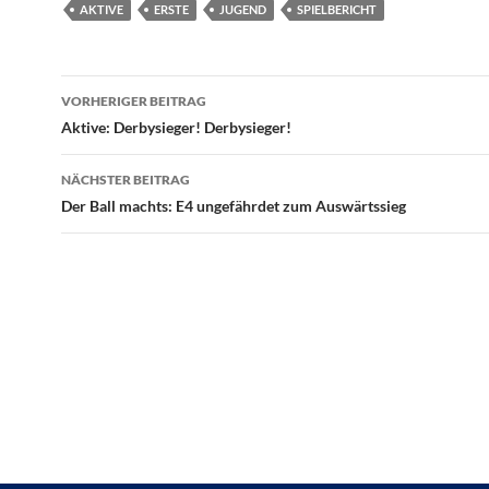
AKTIVE
ERSTE
JUGEND
SPIELBERICHT
Beitragsnavigation
VORHERIGER BEITRAG
Aktive: Derbysieger! Derbysieger!
NÄCHSTER BEITRAG
Der Ball machts: E4 ungefährdet zum Auswärtssieg