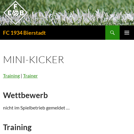
Zum
Inhalt
springen
Suchen
FC 1934 Bierstadt
PRIMÄR
MENÜ
MINI-KICKER
Training
|
Trainer
Wettbewerb
nicht im Spielbetrieb gemeldet …
Training